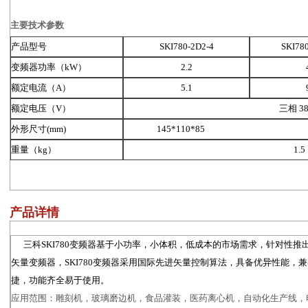
主要技术参数
产品型号
SKI780-2D2-4
SKI78
变频器功率（
kW
）
2.2
额定电流（
A
）
5.1
额定电压（
V
）
三相
3
外形尺寸
(mm)
145*110*85
180*95
重量（
kg
）
1.5
产品详情
三科SKI780变频器基于小功率，小体积，低成本的市场需求，针对性推出2
矢量变频器，SKI780变频器采用国际先进矢量控制算法，具备优异性能，
捷，功能齐全易于使用。
应用范围：雕刻机，玻璃磨边机，食品灌装，医药离心机，自动化生产线，