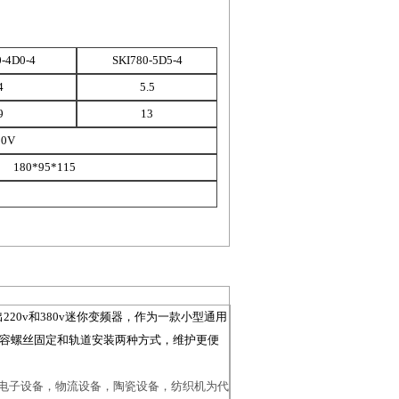
0-4D0-4
SKI780-5D5-4
4
5.5
9
13
80V
*115
20v和380v迷你变频器，作为一款小型通用
兼容螺丝固定和轨道安装两种方式，维护更便
电子设备，物流设备，陶瓷设备，纺织机为代